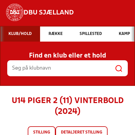
DBU SJÆLLAND
Hvad vil du søge efter?
KLUB/HOLD
RÆKKE
SPILLESTED
KAMP
INDHOLD OG NYHEDER
Find en klub eller et hold
STILLINGER, RESULTATER, KLUBBER OG
HOLD
U14 PIGER 2 (11) VINTERBOLD
(2024)
STILLING
DETALJERET STILLING