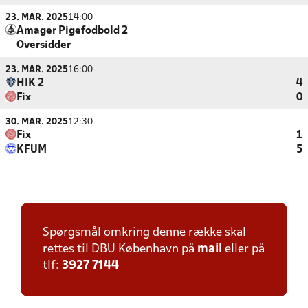
23. MAR. 2025
14:00
Amager Pigefodbold 2
Oversidder
23. MAR. 2025
16:00
HIK 2
4
Fix
0
30. MAR. 2025
12:30
Fix
1
KFUM
5
Spørgsmål omkring denne række skal
rettes til DBU København på
mail
eller på
tlf:
3927 7144