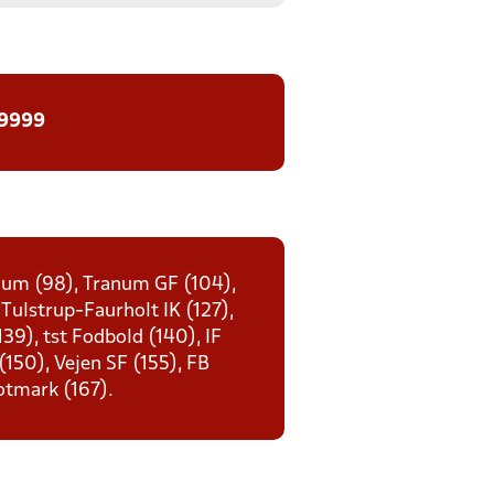
 9999
enum (98), Tranum GF (104),
 Tulstrup-Faurholt IK (127),
39), tst Fodbold (140), IF
 (150), Vejen SF (155), FB
otmark (167).