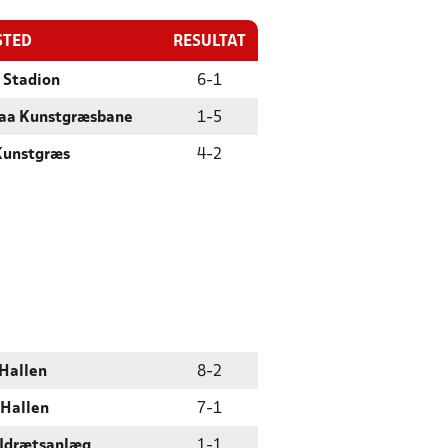
STED
RESULTAT
 Stadion
6
-
1
aa Kunstgræsbane
1
-
5
Kunstgræs
4
-
2
Hallen
8
-
2
 Hallen
7
-
1
 Idrætsanlæg
1
-
1