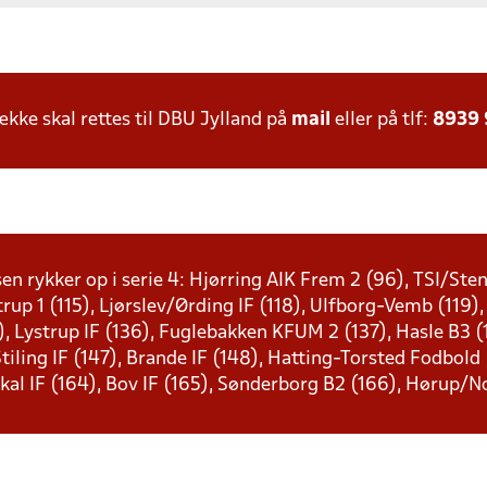
ke skal rettes til DBU Jylland på
mail
eller på tlf:
8939
sen rykker op i serie 4: Hjørring AIK Frem 2 (96), TSI/St
strup 1 (115), Ljørslev/Ørding IF (118), Ulfborg-Vemb (119),
), Lystrup IF (136), Fuglebakken KFUM 2 (137), Hasle B3 (1
 Stiling IF (147), Brande IF (148), Hatting-Torsted Fodbold
kal IF (164), Bov IF (165), Sønderborg B2 (166), Hørup/N