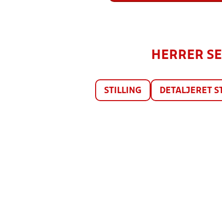
HERRER SER
STILLING
DETALJERET S