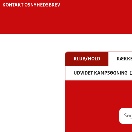
KONTAKT OS
NYHEDSBREV
KLUB/HOLD
RÆKK
UDVIDET KAMPSØGNING