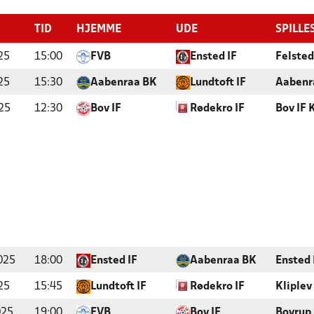
TID
HJEMME
UDE
SPILLE
25
15:00
FVB
Ensted IF
Felsted
25
15:30
Aabenraa BK
Lundtoft IF
Aabenr
25
12:30
Bov IF
Rødekro IF
Bov IF 
025
18:00
Ensted IF
Aabenraa BK
Ensted 
25
15:45
Lundtoft IF
Rødekro IF
Kliplev
025
19:00
FVB
Bov IF
Bovrup