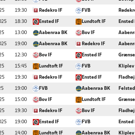
25
19:30
Rødekro IF
FVB
Rødekr
025
18:30
Ensted IF
Lundtoft IF
Ensted 
25
13:00
Aabenraa BK
Bov IF
Aabenr
025
19:00
Aabenraa BK
Rødekro IF
Aabenr
25
12:30
Bov IF
Ensted IF
Grænse
25
15:45
Lundtoft IF
FVB
Kliplev
25
19:30
Rødekro IF
Ensted IF
Fladhøj
25
19:00
FVB
Aabenraa BK
Felsted
25
15:00
Bov IF
Lundtoft IF
Grænse
25
19:30
Rødekro IF
Bov IF
Fladhøj
025
19:00
Ensted IF
FVB
Ensted 
25
14:00
Lundtoft IF
Aabenraa BK
Kliplev