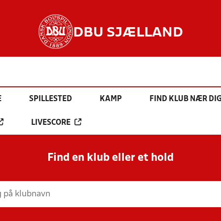
DBU SJÆLLAND
E
SPILLESTED
KAMP
FIND KLUB NÆR DI
LIVESCORE
Find en klub eller et hold