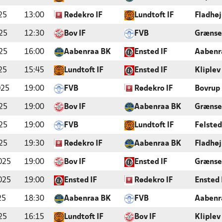
25
13:00
Rødekro IF
Lundtoft IF
Fladhøj
25
12:30
Bov IF
FVB
Grænse
25
16:00
Aabenraa BK
Ensted IF
Aabenr
25
15:45
Lundtoft IF
Ensted IF
Kliplev
025
19:00
FVB
Rødekro IF
Bovrup
25
19:00
Bov IF
Aabenraa BK
Grænse
25
19:00
FVB
Lundtoft IF
Felsted
25
19:30
Rødekro IF
Aabenraa BK
Fladhøj
025
19:00
Bov IF
Ensted IF
Grænse
025
19:00
Ensted IF
Rødekro IF
Ensted 
25
18:30
Aabenraa BK
FVB
Aabenr
25
16:15
Lundtoft IF
Bov IF
Kliplev