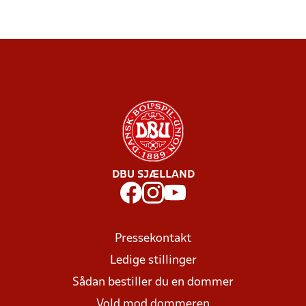
DBU SJÆLLAND
Pressekontakt
Ledige stillinger
Sådan bestiller du en dommer
Vold mod dommeren