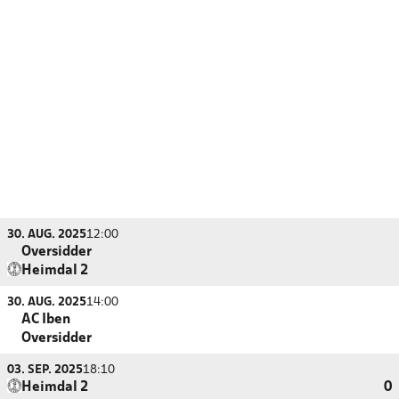
30. AUG. 2025
12:00
Oversidder
Heimdal 2
30. AUG. 2025
14:00
AC Iben
Oversidder
03. SEP. 2025
18:10
Heimdal 2
0