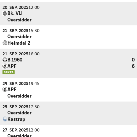
20. SEP. 2025
12:00
Bk. VLI
Oversidder
21. SEP. 2025
15:30
Oversidder
Heimdal 2
21. SEP. 2025
16:00
B 1960
0
APF
6
24. SEP. 2025
19:45
APF
Oversidder
25. SEP. 2025
17:30
Oversidder
Kastrup
27. SEP. 2025
12:00
Oversidder