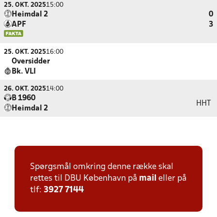
25. OKT. 2025
15:00
Heimdal 2
0
APF
3
25. OKT. 2025
16:00
Oversidder
Bk. VLI
26. OKT. 2025
14:00
B 1960
HHT
Heimdal 2
Spørgsmål omkring denne række skal
rettes til DBU København på
mail
eller på
tlf:
3927 7144