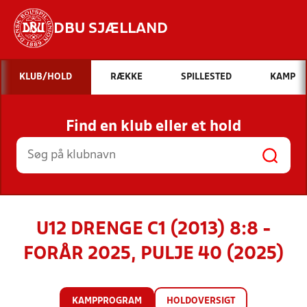
DBU SJÆLLAND
Hvad vil du søge efter?
KLUB/HOLD
RÆKKE
SPILLESTED
KAMP
INDHOLD OG NYHEDER
Find en klub eller et hold
STILLINGER, RESULTATER, KLUBBER OG
HOLD
U12 DRENGE C1 (2013) 8:8 -
FORÅR 2025, PULJE 40 (2025)
KAMPPROGRAM
HOLDOVERSIGT