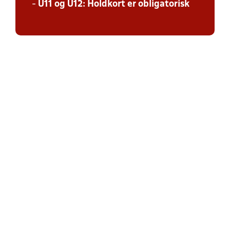
-
U11 og U12: Holdkort er obligatorisk