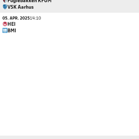
Fuglebakken KFUM
VSK Aarhus
05. APR. 2025
14:10
HEI
BMI