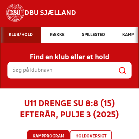
DBU SJÆLLAND
Hvad vil du søge efter?
KLUB/HOLD
RÆKKE
SPILLESTED
KAMP
INDHOLD OG NYHEDER
Find en klub eller et hold
STILLINGER, RESULTATER, KLUBBER OG
HOLD
U11 DRENGE SU 8:8 (15)
EFTERÅR, PULJE 3 (2025)
KAMPPROGRAM
HOLDOVERSIGT