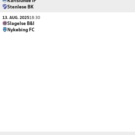
Karlslunde IF
Stenløse BK
13. AUG. 2025
18:30
Slagelse B&I
Nykøbing FC