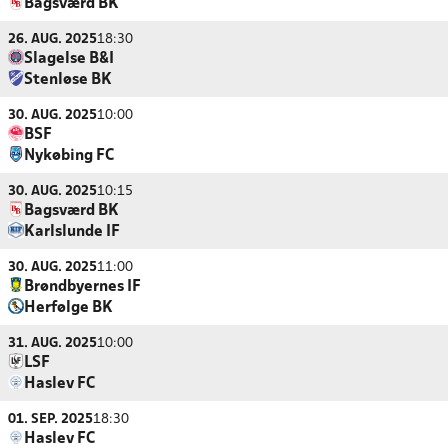
Bagsværd BK
26. AUG. 2025
18:30
Slagelse B&I
Stenløse BK
30. AUG. 2025
10:00
BSF
Nykøbing FC
30. AUG. 2025
10:15
Bagsværd BK
Karlslunde IF
30. AUG. 2025
11:00
Brøndbyernes IF
Herfølge BK
31. AUG. 2025
10:00
LSF
Haslev FC
01. SEP. 2025
18:30
Haslev FC