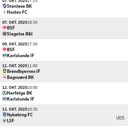
07. OKT. 2025
17:15
Stenløse BK
Haslev FC
07. OKT. 2025
18:30
BSF
Slagelse B&I
09. OKT. 2025
17:30
BSF
Karlslunde IF
11. OKT. 2025
11:00
Brøndbyernes IF
Bagsværd BK
12. OKT. 2025
10:00
Herfølge BK
Karlslunde IF
12. OKT. 2025
10:30
Nykøbing FC
UDS
LSF