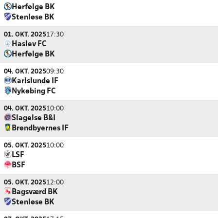
Herfølge BK
Stenløse BK
01. OKT. 2025
17:30
Haslev FC
Herfølge BK
04. OKT. 2025
09:30
Karlslunde IF
Nykøbing FC
04. OKT. 2025
10:00
Slagelse B&I
Brøndbyernes IF
05. OKT. 2025
10:00
LSF
BSF
05. OKT. 2025
12:00
Bagsværd BK
Stenløse BK