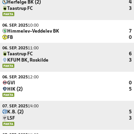
Herfølge BK (2)
4
Taastrup FC
3
06. SEP. 2025
10:00
Himmelev-Veddelev BK
7
FB
0
06. SEP. 2025
11:00
Taastrup FC
6
KFUM BK, Roskilde
3
06. SEP. 2025
12:00
GVI
0
HIK (2)
5
07. SEP. 2025
14:00
K.B. (2)
5
LSF
3