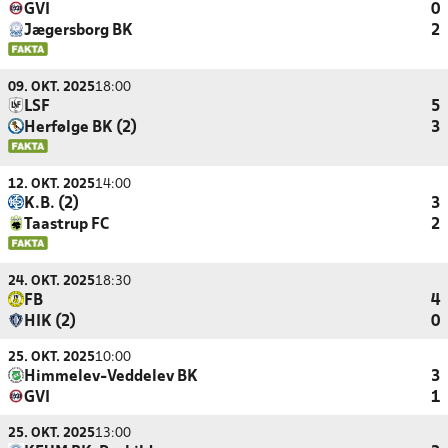
GVI
0
Jægersborg BK
2
09. OKT. 2025
18:00
LSF
5
Herfølge BK (2)
3
12. OKT. 2025
14:00
K.B. (2)
3
Taastrup FC
2
24. OKT. 2025
18:30
FB
4
HIK (2)
0
25. OKT. 2025
10:00
Himmelev-Veddelev BK
3
GVI
1
25. OKT. 2025
13:00