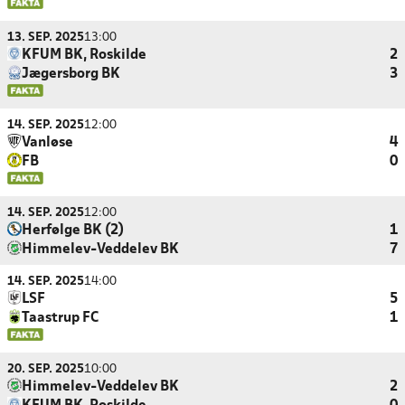
13. SEP. 2025
13:00
KFUM BK, Roskilde
2
Jægersborg BK
3
14. SEP. 2025
12:00
Vanløse
4
FB
0
14. SEP. 2025
12:00
Herfølge BK (2)
1
Himmelev-Veddelev BK
7
14. SEP. 2025
14:00
LSF
5
Taastrup FC
1
20. SEP. 2025
10:00
Himmelev-Veddelev BK
2