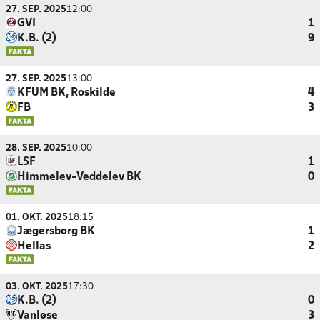
27. SEP. 2025
12:00
GVI
1
K.B. (2)
9
27. SEP. 2025
13:00
KFUM BK, Roskilde
4
FB
3
28. SEP. 2025
10:00
LSF
1
Himmelev-Veddelev BK
0
01. OKT. 2025
18:15
Jægersborg BK
1
Hellas
2
03. OKT. 2025
17:30
K.B. (2)
0
Vanløse
3