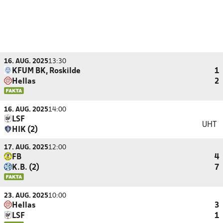
16. AUG. 2025
13:30
KFUM BK, Roskilde
1
Hellas
2
16. AUG. 2025
14:00
LSF
UHT
HIK (2)
17. AUG. 2025
12:00
FB
4
K.B. (2)
7
23. AUG. 2025
10:00
Hellas
3
LSF
1