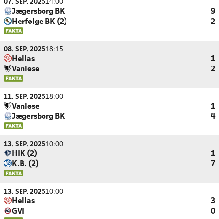
07. SEP. 2025
14:00
Jægersborg BK
9
Herfølge BK (2)
2
08. SEP. 2025
18:15
Hellas
1
Vanløse
2
11. SEP. 2025
18:00
Vanløse
1
Jægersborg BK
4
13. SEP. 2025
10:00
HIK (2)
1
K.B. (2)
7
13. SEP. 2025
10:00
Hellas
3
GVI
0