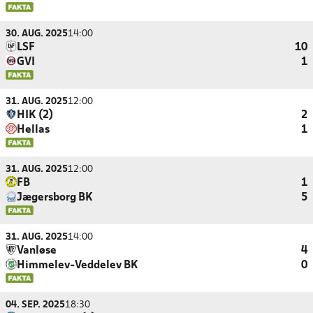
30. AUG. 2025
14:00
LSF
10
GVI
1
31. AUG. 2025
12:00
HIK (2)
2
Hellas
1
31. AUG. 2025
12:00
FB
1
Jægersborg BK
5
31. AUG. 2025
14:00
Vanløse
4
Himmelev-Veddelev BK
0
04. SEP. 2025
18:30