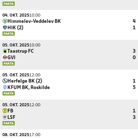
04. OKT. 2025
10:00
Himmelev-Veddelev BK
4
HIK (2)
1
05. OKT. 2025
10:00
Taastrup FC
3
GVI
0
05. OKT. 2025
12:00
Herfølge BK (2)
1
KFUM BK, Roskilde
5
05. OKT. 2025
12:00
FB
1
LSF
3
08. OKT. 2025
17:00