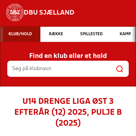
DBU SJÆLLAND
Hvad vil du søge efter?
KLUB/HOLD
RÆKKE
SPILLESTED
KAMP
INDHOLD OG NYHEDER
Find en klub eller et hold
STILLINGER, RESULTATER, KLUBBER OG
HOLD
U14 DRENGE LIGA ØST 3
EFTERÅR (12) 2025, PULJE B
(2025)