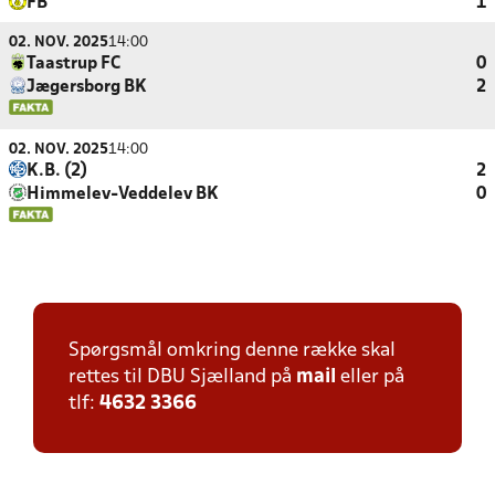
FB
1
02. NOV. 2025
14:00
Taastrup FC
0
Jægersborg BK
2
02. NOV. 2025
14:00
K.B. (2)
2
Himmelev-Veddelev BK
0
Spørgsmål omkring denne række skal
rettes til DBU Sjælland på
mail
eller på
tlf:
4632 3366