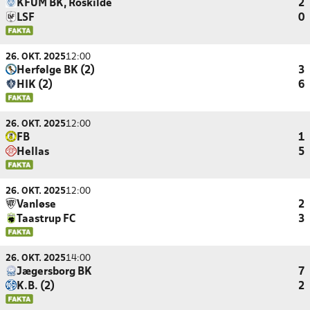
KFUM BK, Roskilde
2
LSF
0
26. OKT. 2025
12:00
Herfølge BK (2)
3
HIK (2)
6
26. OKT. 2025
12:00
FB
1
Hellas
5
26. OKT. 2025
12:00
Vanløse
2
Taastrup FC
3
26. OKT. 2025
14:00
Jægersborg BK
7
K.B. (2)
2