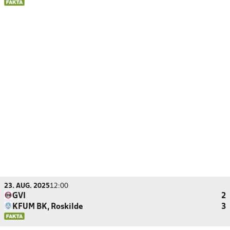
23. AUG. 2025
12:00
GVI
2
KFUM BK, Roskilde
3