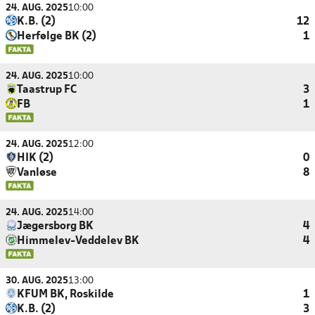
24. AUG. 2025
10:00
K.B. (2)
12
Herfølge BK (2)
1
24. AUG. 2025
10:00
Taastrup FC
3
FB
1
24. AUG. 2025
12:00
HIK (2)
0
Vanløse
8
24. AUG. 2025
14:00
Jægersborg BK
4
Himmelev-Veddelev BK
4
30. AUG. 2025
13:00
KFUM BK, Roskilde
1
K.B. (2)
3