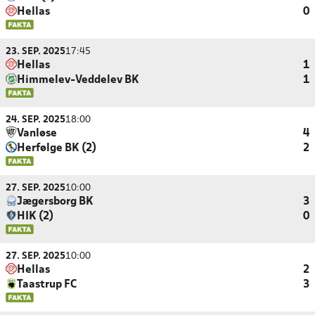
Hellas
0
23. SEP. 2025
17:45
Hellas
1
Himmelev-Veddelev BK
1
24. SEP. 2025
18:00
Vanløse
4
Herfølge BK (2)
2
27. SEP. 2025
10:00
Jægersborg BK
3
HIK (2)
0
27. SEP. 2025
10:00
Hellas
2
Taastrup FC
3