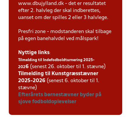
www.dbujylland.dk - det er resultatet
efter 2. halvleg der skal indberettes,
uanset om der spilles 2 eller 3 halvlege.
Presfri zone - modstanderen skal tilbage
på egen banehalvdel ved målspark!
Nyttige links
:
Tilmelding til Indefodboldturnering 2025-
6
(senest 26. oktober til 1. stævne)
202
Tilmelding til Kunstgræsstævner
2025-202
6
(senest 6. oktober til 1.
stævne)
Efterårets børnestævner byder på
sjove fodboldoplevelser