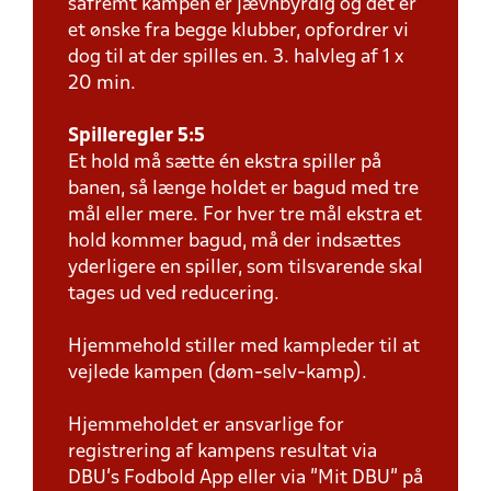
såfremt kampen er jævnbyrdig og det er
et ønske fra begge klubber, opfordrer vi
dog til at der spilles en. 3. halvleg af 1 x
20 min.
Spilleregler 5:5
Et hold må sætte én ekstra spiller på
banen, så længe holdet er bagud med tre
mål eller mere. For hver tre mål ekstra et
hold kommer bagud, må der indsættes
yderligere en spiller, som tilsvarende skal
tages ud ved reducering.
Hjemmehold stiller med kampleder til at
vejlede kampen (døm-selv-kamp).
Hjemmeholdet er ansvarlige for
registrering af kampens resultat via
DBU’s Fodbold App eller via ”Mit DBU” på