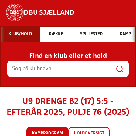
DBU SJÆLLAND
Hvad vil du søge efter?
KLUB/HOLD
RÆKKE
SPILLESTED
KAMP
INDHOLD OG NYHEDER
Find en klub eller et hold
STILLINGER, RESULTATER, KLUBBER OG
HOLD
U9 DRENGE B2 (17) 5:5 -
EFTERÅR 2025, PULJE 76 (2025)
KAMPPROGRAM
HOLDOVERSIGT