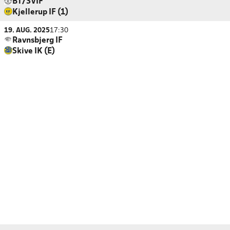
BT/SVIF
Kjellerup IF (1)
19. AUG. 2025
17:30
Ravnsbjerg IF
Skive IK (E)