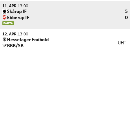
11. APR.
13:00
Skårup IF
5
Ebberup IF
0
12. APR.
13:00
Hesselager Fodbold
UHT
BBB/SB