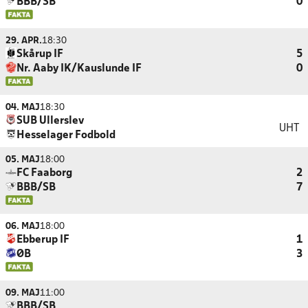
BBB/SB
0
29. APR.
18:30
Skårup IF
5
Nr. Aaby IK/Kauslunde IF
0
04. MAJ
18:30
SUB Ullerslev
UHT
Hesselager Fodbold
05. MAJ
18:00
FC Faaborg
2
BBB/SB
7
06. MAJ
18:00
Ebberup IF
1
ØB
3
09. MAJ
11:00
BBB/SB