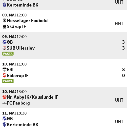
UHT
Kerteminde BK
09. MAJ
12:00
Hesselager Fodbold
HHT
Skårup IF
09. MAJ
12:00
ØB
3
SUB Ullerslev
3
10. MAJ
11:00
ERI
8
Ebberup IF
0
10. MAJ
13:00
Nr. Aaby IK/Kauslunde IF
UHT
FC Faaborg
11. MAJ
18:30
ØB
UHT
Kerteminde BK