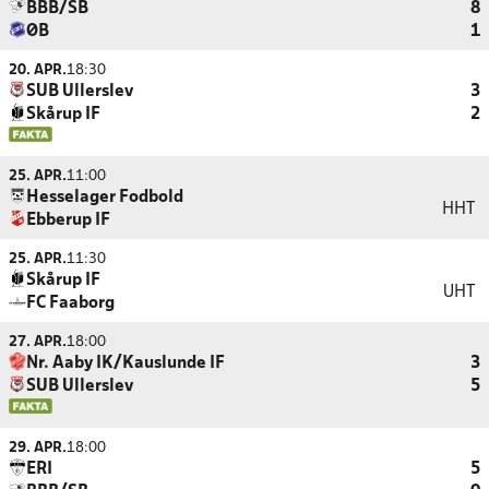
BBB/SB
8
ØB
1
20. APR.
18:30
SUB Ullerslev
3
Skårup IF
2
25. APR.
11:00
Hesselager Fodbold
HHT
Ebberup IF
25. APR.
11:30
Skårup IF
UHT
FC Faaborg
27. APR.
18:00
Nr. Aaby IK/Kauslunde IF
3
SUB Ullerslev
5
29. APR.
18:00
ERI
5