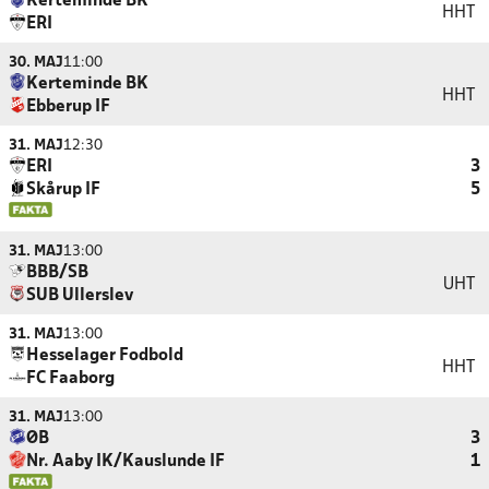
Kerteminde BK
HHT
ERI
30. MAJ
11:00
Kerteminde BK
HHT
Ebberup IF
31. MAJ
12:30
ERI
3
Skårup IF
5
31. MAJ
13:00
BBB/SB
UHT
SUB Ullerslev
31. MAJ
13:00
Hesselager Fodbold
HHT
FC Faaborg
31. MAJ
13:00
ØB
3
Nr. Aaby IK/Kauslunde IF
1