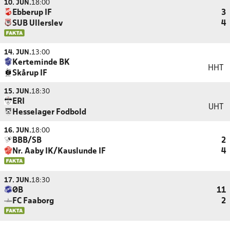
10. JUN.
18:00
Ebberup IF
3
SUB Ullerslev
4
14. JUN.
13:00
Kerteminde BK
HHT
Skårup IF
15. JUN.
18:30
ERI
UHT
Hesselager Fodbold
16. JUN.
18:00
BBB/SB
2
Nr. Aaby IK/Kauslunde IF
4
17. JUN.
18:30
ØB
11
FC Faaborg
2