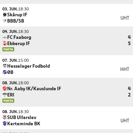
03. JUN.
18:30
Skårup IF
UHT
BBB/SB
04. JUN.
18:30
FC Faaborg
4
Ebberup IF
5
07. JUN.
15:00
Hesselager Fodbold
HHT
ØB
08. JUN.
18:00
Nr. Aaby IK/Kauslunde IF
4
ERI
2
08. JUN.
18:30
SUB Ullerslev
UHT
Kerteminde BK