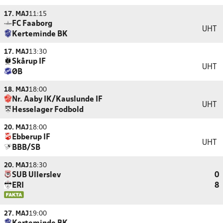
17. MAJ
11:15
FC Faaborg
UHT
Kerteminde BK
17. MAJ
13:30
Skårup IF
UHT
ØB
18. MAJ
18:00
Nr. Aaby IK/Kauslunde IF
UHT
Hesselager Fodbold
20. MAJ
18:00
Ebberup IF
UHT
BBB/SB
20. MAJ
18:30
SUB Ullerslev
0
ERI
8
27. MAJ
19:00