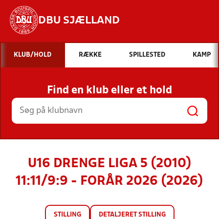
DBU SJÆLLAND
Hvad vil du søge efter?
KLUB/HOLD
RÆKKE
SPILLESTED
KAMP
INDHOLD OG NYHEDER
Find en klub eller et hold
STILLINGER, RESULTATER, KLUBBER OG
HOLD
U16 DRENGE LIGA 5 (2010)
11:11/9:9 - FORÅR 2026 (2026)
STILLING
DETALJERET STILLING