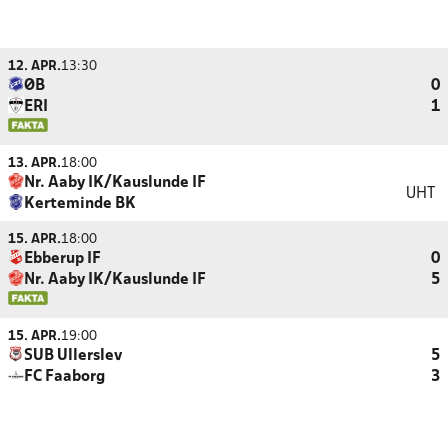
12. APR.
13:30
ØB
0
ERI
1
13. APR.
18:00
Nr. Aaby IK/Kauslunde IF
UHT
Kerteminde BK
15. APR.
18:00
Ebberup IF
0
Nr. Aaby IK/Kauslunde IF
5
15. APR.
19:00
SUB Ullerslev
5
FC Faaborg
3