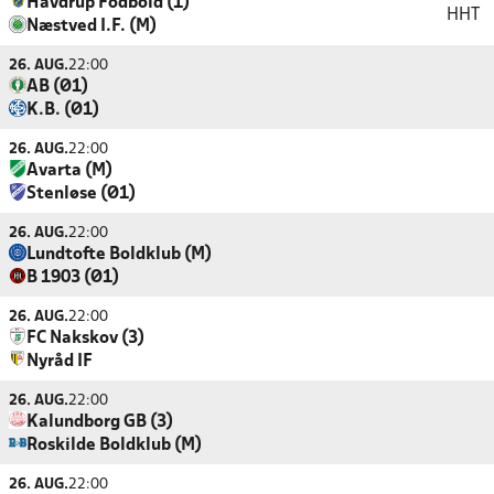
Havdrup Fodbold (1)
HHT
Næstved I.F. (M)
26. AUG.
22:00
AB (Ø1)
K.B. (Ø1)
26. AUG.
22:00
Avarta (M)
Stenløse (Ø1)
26. AUG.
22:00
Lundtofte Boldklub (M)
B 1903 (Ø1)
26. AUG.
22:00
FC Nakskov (3)
Nyråd IF
26. AUG.
22:00
Kalundborg GB (3)
Roskilde Boldklub (M)
26. AUG.
22:00