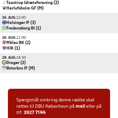
Taastrup Idrætsforening (2)
Herlufsholm GF (M)
26. AUG.
22:00
Helsingør IF (3)
Fredensborg BI (1)
26. AUG.
22:00
Måløv BK (2)
HIK (1)
28. AUG.
18:30
Dragør (2)
Østerbro IF (M)
Spørgsmål omkring denne række skal
rettes til DBU København på
mail
eller på
tlf:
3927 7144