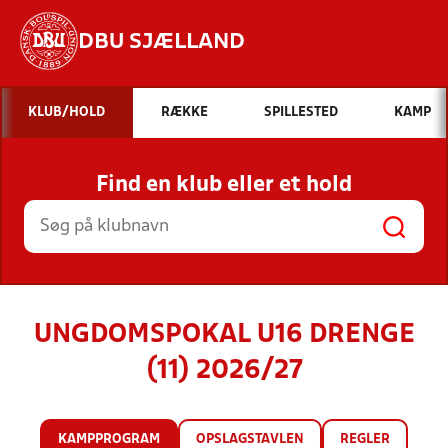
DBU SJÆLLAND
Hvad vil du søge efter?
KLUB/HOLD
RÆKKE
SPILLESTED
KAMP
INDHOLD OG NYHEDER
Find en klub eller et hold
STILLINGER, RESULTATER, KLUBBER OG
HOLD
UNGDOMSPOKAL U16 DRENGE
(11) 2026/27
KAMPPROGRAM
OPSLAGSTAVLEN
REGLER