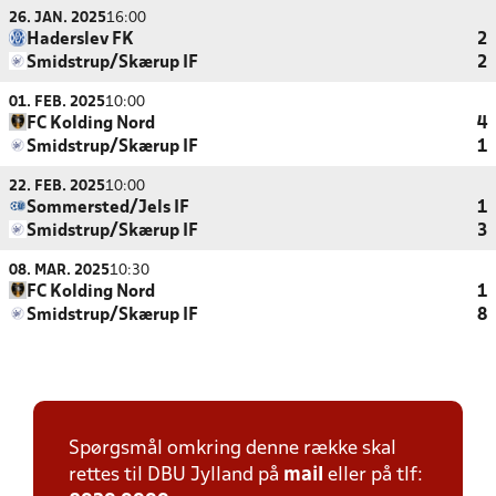
26. JAN. 2025
16:00
Haderslev FK
2
Smidstrup/Skærup IF
2
01. FEB. 2025
10:00
FC Kolding Nord
4
Smidstrup/Skærup IF
1
22. FEB. 2025
10:00
Sommersted/Jels IF
1
Smidstrup/Skærup IF
3
08. MAR. 2025
10:30
FC Kolding Nord
1
Smidstrup/Skærup IF
8
Spørgsmål omkring denne række skal
rettes til DBU Jylland på
mail
eller på tlf: