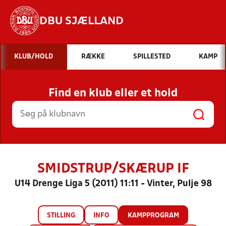
DBU SJÆLLAND
Hvad vil du søge efter?
KLUB/HOLD
RÆKKE
SPILLESTED
KAMP
INDHOLD OG NYHEDER
Find en klub eller et hold
STILLINGER, RESULTATER, KLUBBER OG
HOLD
SMIDSTRUP/SKÆRUP IF
U14 Drenge Liga 5 (2011) 11:11 - Vinter, Pulje 98
STILLING
INFO
KAMPPROGRAM