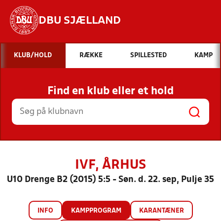
DBU SJÆLLAND
Hvad vil du søge efter?
KLUB/HOLD
RÆKKE
SPILLESTED
KAMP
INDHOLD OG NYHEDER
Find en klub eller et hold
STILLINGER, RESULTATER, KLUBBER OG
HOLD
IVF, ÅRHUS
U10 Drenge B2 (2015) 5:5 - Søn. d. 22. sep, Pulje 35
INFO
KAMPPROGRAM
KARANTÆNER