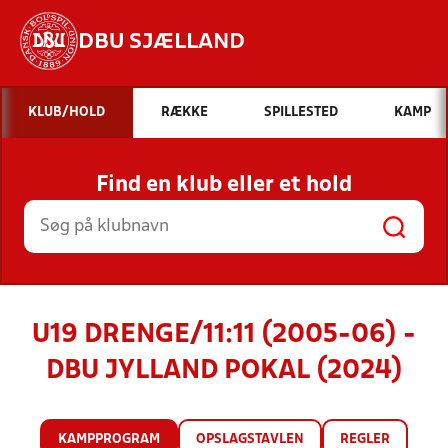
DBU SJÆLLAND
Hvad vil du søge efter?
KLUB/HOLD
RÆKKE
SPILLESTED
KAMP
INDHOLD OG NYHEDER
Find en klub eller et hold
STILLINGER, RESULTATER, KLUBBER OG
HOLD
U19 DRENGE/11:11 (2005-06) -
DBU JYLLAND POKAL (2024)
KAMPPROGRAM
OPSLAGSTAVLEN
REGLER