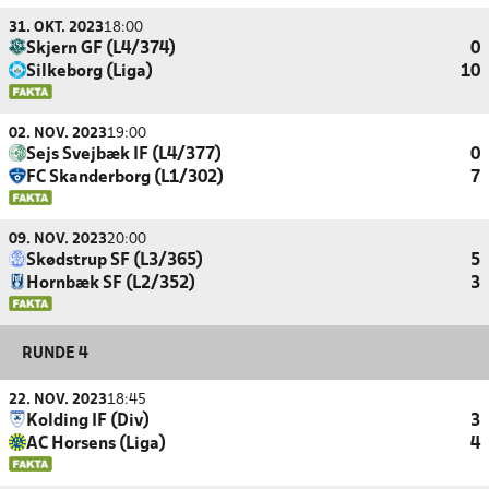
31. OKT. 2023
18:00
Skjern GF (L4/374)
0
Silkeborg (Liga)
10
02. NOV. 2023
19:00
Sejs Svejbæk IF (L4/377)
0
FC Skanderborg (L1/302)
7
09. NOV. 2023
20:00
Skødstrup SF (L3/365)
5
Hornbæk SF (L2/352)
3
RUNDE 4
22. NOV. 2023
18:45
Kolding IF (Div)
3
AC Horsens (Liga)
4