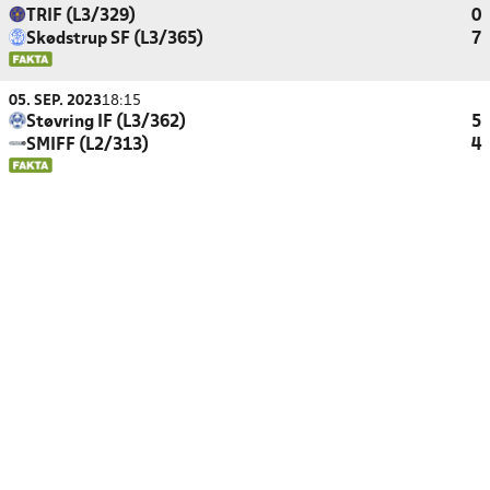
TRIF (L3/329)
0
Skødstrup SF (L3/365)
7
05. SEP. 2023
18:15
Støvring IF (L3/362)
5
SMIFF (L2/313)
4