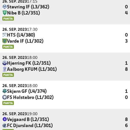
26. SEP. 2023
17:15
Støvring IF (L3/362)
0
Nibe B (L2/351)
4
26. SEP. 2023
17:30
HTS (L4/380)
0
Varde IF (L1/302)
3
26. SEP. 2023
18:00
Hjørring FK (L2/351)
1
Aalborg KFUM (L1/301)
8
26. SEP. 2023
18:00
Skjern GF (L4/374)
1
FS Holstebro (L1/302)
0
26. SEP. 2023
19:00
Vejgaard B (L2/351)
8
FC Djursland (L1/301)
6