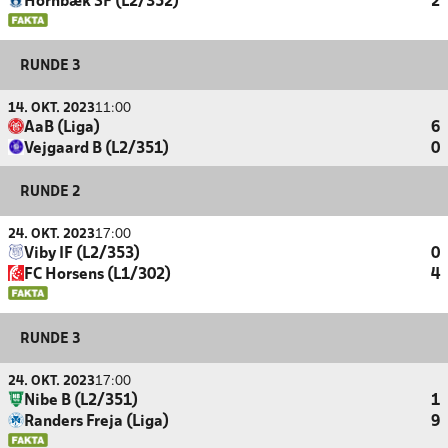
Hornbæk SF (L2/352)
2
RUNDE 3
14. OKT. 2023
11:00
AaB (Liga)
6
Vejgaard B (L2/351)
0
RUNDE 2
24. OKT. 2023
17:00
Viby IF (L2/353)
0
FC Horsens (L1/302)
4
RUNDE 3
24. OKT. 2023
17:00
Nibe B (L2/351)
1
Randers Freja (Liga)
9