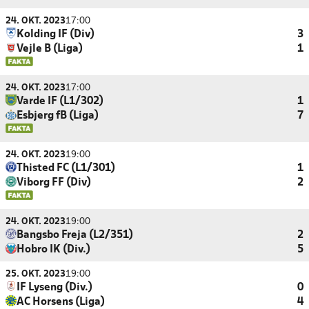
24. OKT. 2023
17:00
Kolding IF (Div)
3
Vejle B (Liga)
1
24. OKT. 2023
17:00
Varde IF (L1/302)
1
Esbjerg fB (Liga)
7
24. OKT. 2023
19:00
Thisted FC (L1/301)
1
Viborg FF (Div)
2
24. OKT. 2023
19:00
Bangsbo Freja (L2/351)
2
Hobro IK (Div.)
5
25. OKT. 2023
19:00
IF Lyseng (Div.)
0
AC Horsens (Liga)
4