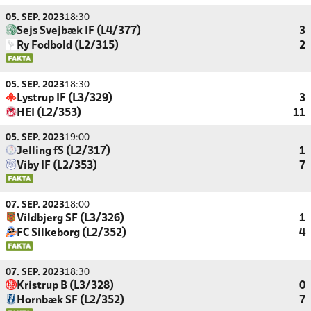
05. SEP. 2023
18:30
Sejs Svejbæk IF (L4/377)
3
Ry Fodbold (L2/315)
2
05. SEP. 2023
18:30
Lystrup IF (L3/329)
3
HEI (L2/353)
11
05. SEP. 2023
19:00
Jelling fS (L2/317)
1
Viby IF (L2/353)
7
07. SEP. 2023
18:00
Vildbjerg SF (L3/326)
1
FC Silkeborg (L2/352)
4
07. SEP. 2023
18:30
Kristrup B (L3/328)
0
Hornbæk SF (L2/352)
7