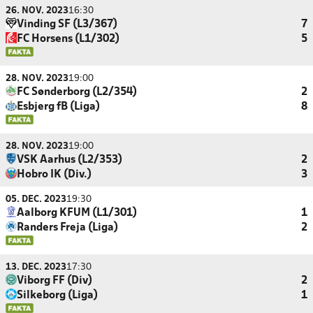
26. NOV. 2023
16:30
Vinding SF (L3/367)
7
FC Horsens (L1/302)
5
28. NOV. 2023
19:00
FC Sønderborg (L2/354)
2
Esbjerg fB (Liga)
8
28. NOV. 2023
19:00
VSK Aarhus (L2/353)
2
Hobro IK (Div.)
3
05. DEC. 2023
19:30
Aalborg KFUM (L1/301)
1
Randers Freja (Liga)
2
13. DEC. 2023
17:30
Viborg FF (Div)
2
Silkeborg (Liga)
1