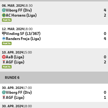
06. MAR. 2024
18:30
Viborg FF (Div)
4
AC Horsens (Liga)
2
12. MAR. 2024
18:00
Vinding SF (L3/367)
0
Randers Freja (Liga)
4
10. APR. 2024
15:00
AaB (Liga)
0
AGF (Liga)
2
RUNDE 6
30. APR. 2024
17:00
Viborg FF (Div)
0
AGF (Liga)
1
30. APR. 2024
18:00