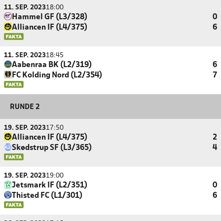
11. SEP. 2023
18:00
Hammel GF (L3/328)
0
Alliancen IF (L4/375)
6
11. SEP. 2023
18:45
Aabenraa BK (L2/319)
6
FC Kolding Nord (L2/354)
7
RUNDE 2
19. SEP. 2023
17:50
Alliancen IF (L4/375)
2
Skødstrup SF (L3/365)
4
19. SEP. 2023
19:00
Jetsmark IF (L2/351)
0
Thisted FC (L1/301)
6