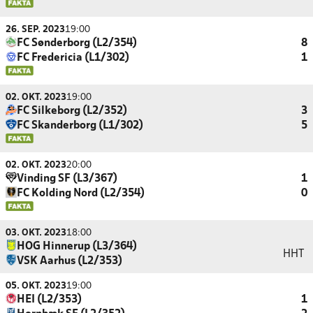
26. SEP. 2023
19:00
FC Sønderborg (L2/354)
8
FC Fredericia (L1/302)
1
02. OKT. 2023
19:00
FC Silkeborg (L2/352)
3
FC Skanderborg (L1/302)
5
02. OKT. 2023
20:00
Vinding SF (L3/367)
1
FC Kolding Nord (L2/354)
0
03. OKT. 2023
18:00
HOG Hinnerup (L3/364)
HHT
VSK Aarhus (L2/353)
05. OKT. 2023
19:00
HEI (L2/353)
1