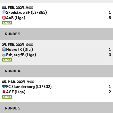
08. FEB. 2024
19:00
Skødstrup SF (L3/365)
1
AaB (Liga)
8
RUNDE 5
24. FEB. 2024
16:00
Hobro IK (Div.)
1
Esbjerg fB (Liga)
0
RUNDE 4
05. MAR. 2024
19:00
FC Skanderborg (L1/302)
1
AGF (Liga)
2
RUNDE 5