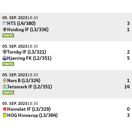
05. SEP. 2023
18:30
HTS (L4/380)
3
Hviding IF (L3/336)
1
05. SEP. 2023
18:30
Tornby IF (L3/321)
2
Hjørring FK (L2/351)
5
05. SEP. 2023
18:30
Nors B (L3/324)
1
Jetsmark IF (L2/351)
14
05. SEP. 2023
18:30
Hornslet IF (L3/329)
0
HOG Hinnerup (L3/364)
3