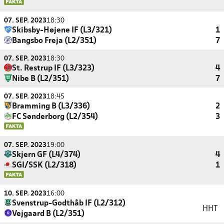
07. SEP. 2023
18:30
Skibsby-Højene IF (L3/321)
1
Bangsbo Freja (L2/351)
7
07. SEP. 2023
18:30
St. Restrup IF (L3/323)
4
Nibe B (L2/351)
7
07. SEP. 2023
18:45
Bramming B (L3/336)
2
FC Sønderborg (L2/354)
3
07. SEP. 2023
19:00
Skjern GF (L4/374)
4
SGI/SSK (L2/318)
1
10. SEP. 2023
16:00
Svenstrup-Godthåb IF (L2/312)
HHT
Vejgaard B (L2/351)