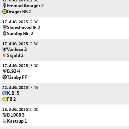
17. AUG. 2025
12:00
Fremad Amager 2
Dragør BK 2
17. AUG. 2025
12:00
Skovshoved IF 2
Sundby Bk. 2
17. AUG. 2025
12:30
Vanløse 2
Skjold 2
17. AUG. 2025
13:00
B.93 4
Tårnby FF
22. AUG. 2025
17:45
K.B. 5
FB 2
23. AUG. 2025
10:00
B 1908 3
Kastrup 1