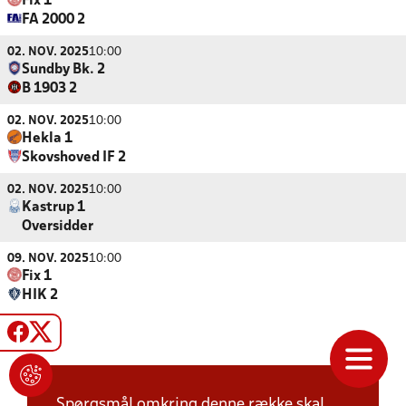
Fix 1
FA 2000 2
02. NOV. 2025
10:00
Sundby Bk. 2
B 1903 2
02. NOV. 2025
10:00
Hekla 1
Skovshoved IF 2
02. NOV. 2025
10:00
Kastrup 1
Oversidder
09. NOV. 2025
10:00
Fix 1
HIK 2
Spørgsmål omkring denne række skal